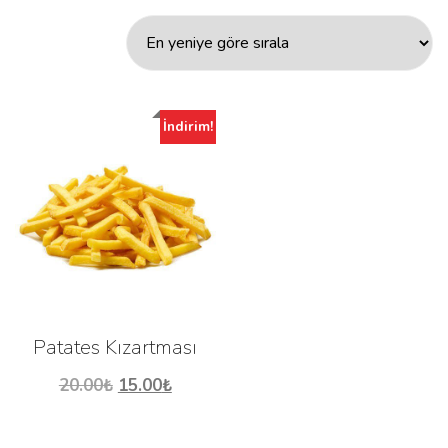
İndirim!
Patates Kızartması
Orijinal
Şu
20.00
₺
15.00
₺
fiyat:
andaki
20.00₺.
fiyat: