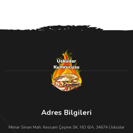
15.00₺.
Adres Bilgileri
Mimar Sinan Mah. Kessam Çeşme SK. NO 6/A, 34674 Üsküdar