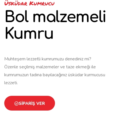
Üsküdar Kumrucu
Bol malzemeli
Kumru
Muhteşem lezzetli kumrumuzu denediniz mi?
Özenle seçilmiş malzemeler ve taze ekmeği ile
kumrumuzun tadına bayılacağınız üsküdar kurmucusu
lezzeti.
SIPARIŞ VER