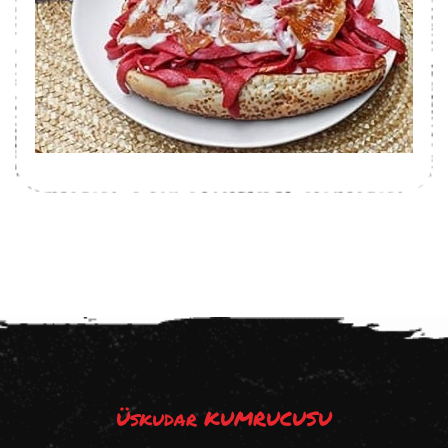
Üskudar KUMRUCUSU