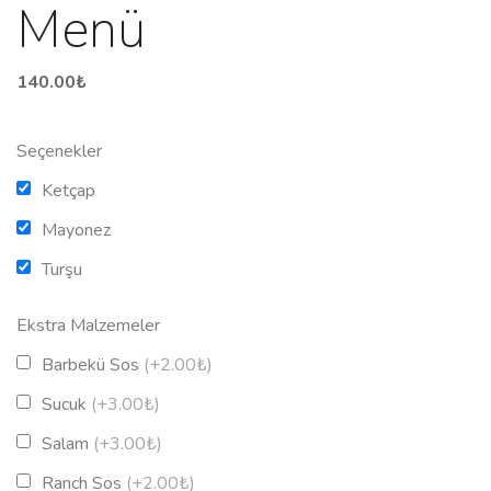
Menü
140.00
₺
Seçenekler
Ketçap
Mayonez
Turşu
Ekstra Malzemeler
Barbekü Sos
(+2.00₺)
Sucuk
(+3.00₺)
Salam
(+3.00₺)
Ranch Sos
(+2.00₺)