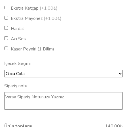
Ekstra Ketçap
(+1.00₺)
Ekstra Mayonez
(+1.00₺)
Hardal
Acı Sos
Kaşar Peyniri (1 Dilim)
İçecek Seçimi
Sipariş notu
Ürün toplamı
140.00₺