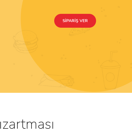
SIPARIŞ VER
ızartması