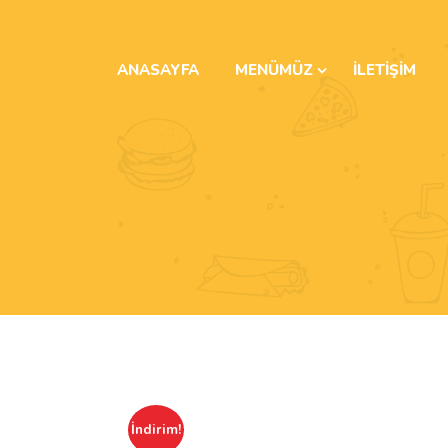
ANASAYFA
MENÜMÜZ
İLETIŞIM
İndirim!