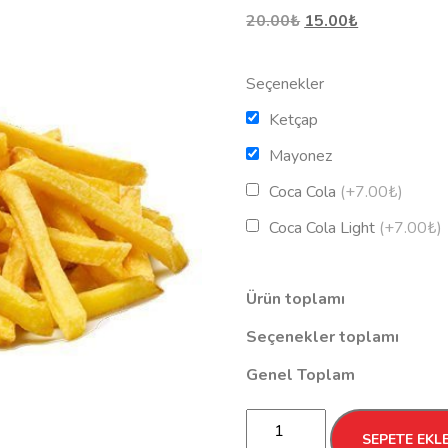
Orijinal
Şu
20.00
₺
15.00
₺
fiyat:
andaki
20.00₺.
fiyat:
Seçenekler
15.00₺.
Ketçap
Mayonez
Coca Cola
(+7.00₺)
Coca Cola Light
(+7.00₺)
Ürün toplamı
Seçenekler toplamı
Genel Toplam
Patates
SEPETE EKL