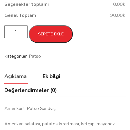
Seçenekler toplamı
0.00₺
Genel Toplam
90.00₺
Amerikanlı
SEPETE EKLE
Patso
Sandviç
adet
Kategoriler:
Patso
Açıklama
Ek bilgi
Değerlendirmeler (0)
Amerikanlı Patso Sandviç
Amerikan salatası, patates kızartması, ketçap, mayonez