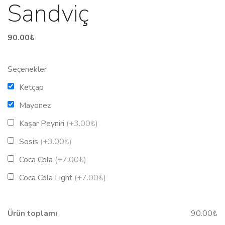
Sandviç
90.00
₺
Seçenekler
Ketçap
Mayonez
Kaşar Peyniri
(+3.00₺)
Sosis
(+3.00₺)
Coca Cola
(+7.00₺)
Coca Cola Light
(+7.00₺)
Ürün toplamı
90.00₺